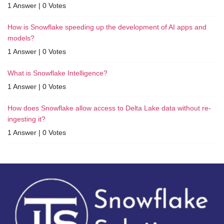
1 Answer
|
0 Votes
How is Snowflake speeding up the development of AI apps and
models?
1 Answer
|
0 Votes
What is Snowflake Intelligence?
1 Answer
|
0 Votes
How does Snowflake allow access to Delta Lake data without re-
ingesting it?
1 Answer
|
0 Votes