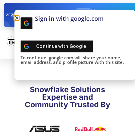
✓
SNOWFLAKE SUMMIT
Get the Takeaways 
2025
Sign in with google.com
DONE!
Continue with
Google
To continue, google.com will share your name,
email address, and profile picture with this site.
Snowflake Solutions
Expertise and
Community Trusted By