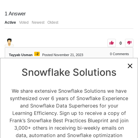
1
Answer
Active
Voted
Newest
Oldest
0
-2
0
Comments
Tayyab Usman
Posted November 21, 2023
Sí, existen limitaciones o desafíos asociados con las nubes de datos.
Snowflake Solutions
Algunos de los más comunes incluyen:
Seguridad: La seguridad de los datos es una de las principales
preocupaciones de las empresas que utilizan nubes de datos. Los
proveedores de servicios en la nube tienen una amplia gama de
We share extensive Snowflake Solutions we have
medidas de seguridad para proteger los datos de sus clientes, pero es
importante que las empresas también implementen sus propias
synthesized over 6 years of Snowflake Experience
medidas de seguridad para proteger sus datos.
and Snowflake Data Superheroes for your
Seguridad de la nube de datosOpens in a new window
blog.dataprius.com
Learning Efficiency. Sign up to receive a copy of
Seguridad de la nube de datos
Confidencialidad: La privacidad y la confidencialidad de los datos
Frank’s Snowflake Best Practices Blueprint and join
también son importantes consideraciones para las empresas que
3,000+ others in receiving bi-weekly emails on
utilizan nubes de datos. Los proveedores de servicios en la nube
tienen políticas de privacidad que rigen cómo se utilizan y comparten
data, automation and Snowflake optimization
los datos de sus clientes, pero es importante que las empresas