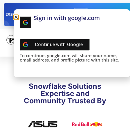
✓
SNOWFLAKE SUMMIT
Get the Takeaways 
2025
Sign in with google.com
DONE!
Continue with
Google
To continue, google.com will share your name,
email address, and profile picture with this site.
Snowflake Solutions
Expertise and
Community Trusted By