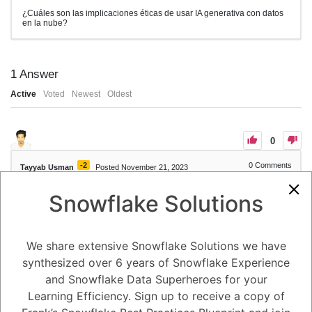
¿Cuáles son las implicaciones éticas de usar IA generativa con datos
en la nube?
1
Answer
Active
Voted
Newest
Oldest
0
-2
0
Comments
Tayyab Usman
Posted November 21, 2023
Snowflake Solutions
El uso de IA generativa con datos en la nube plantea una serie de
implicaciones éticas. Estas implicaciones incluyen:
Privacidad: Los datos utilizados para entrenar modelos de IA
generativa pueden contener información personal, como nombres,
direcciones y números de teléfono. Es importante proteger la
We share extensive Snowflake Solutions we have
privacidad de esta información.
synthesized over 6 years of Snowflake Experience
Discriminación: Los modelos de IA generativa pueden estar sesgados,
lo que puede conducir a la discriminación. Es importante tomar
and Snowflake Data Superheroes for your
medidas para mitigar el sesgo en estos modelos.
Mal uso: La IA generativa se puede utilizar para crear contenido falso
Learning Efficiency. Sign up to receive a copy of
o engañoso. Es importante ser consciente del potencial de mal uso de
esta tecnología.