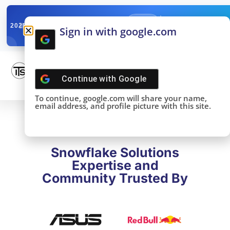
✓
SNOWFLAKE SUMMIT
Get the Takeaways 
2025
Sign in with google.com
DONE!
Continue with
Google
To continue, google.com will share your name,
email address, and profile picture with this site.
Snowflake Solutions
Expertise and
Community Trusted By