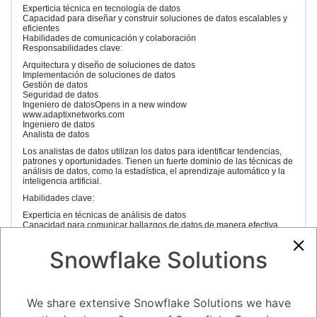
Experticia técnica en tecnología de datos
Capacidad para diseñar y construir soluciones de datos escalables y
eficientes
Habilidades de comunicación y colaboración
Responsabilidades clave:
Arquitectura y diseño de soluciones de datos
Implementación de soluciones de datos
Gestión de datos
Seguridad de datos
Ingeniero de datosOpens in a new window
www.adaptixnetworks.com
Ingeniero de datos
Analista de datos
Los analistas de datos utilizan los datos para identificar tendencias,
patrones y oportunidades. Tienen un fuerte dominio de las técnicas de
análisis de datos, como la estadística, el aprendizaje automático y la
inteligencia artificial.
Habilidades clave:
Experticia en técnicas de análisis de datos
Capacidad para comunicar hallazgos de datos de manera efectiva
Habilidades de pensamiento crítico y resolución de problemas
Responsabilidades clave:
Snowflake Solutions
Recopilación, limpieza y análisis de datos
Preparación de informes y presentaciones de datos
Desarrollo de modelos de datos
Soporte a la toma de decisiones
We share extensive Snowflake Solutions we have
Analista de datosOpens in a new window
stevenlizarzaburupezua.com