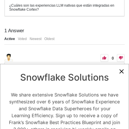
¿Cuáles son las experiencias LLM nativas que están integradas en
Snowflake Cortex?
1
Answer
Active
Voted
Newest
Oldest
0
-2
0
Comments
Tayyab Usman
Posted November 21, 2023
Snowflake Solutions
Snowflake Cortex ofrece una serie de experiencias LLM nativas que
pueden ayudarle a aprovechar el poder de la IA generativa para su
negocio. Estas experiencias incluyen:
We share extensive Snowflake Solutions we have
Generación de texto: Puede utilizar la generación de texto para crear
nuevos datos de texto, como artículos, anuncios o incluso historias.
synthesized over 6 years of Snowflake Experience
Traducción de idiomas: Puede utilizar la traducción de idiomas para
and Snowflake Data Superheroes for your
traducir texto de un idioma a otro.
Resúmenes de texto: Puede utilizar los resúmenes de texto para crear
Learning Efficiency. Sign up to receive a copy of
resúmenes de documentos largos, como informes o libros.
Respuestas a preguntas: Puede utilizar las respuestas a preguntas
Frank’s Snowflake Best Practices Blueprint and join
para obtener respuestas a sus preguntas sobre datos de texto.
Creación de imágenes: Puede utilizar la creación de imágenes para