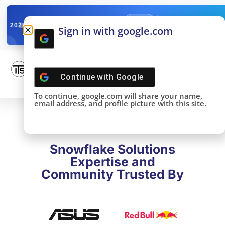
✓
SNOWFLAKE SUMMIT
Get the Takeaways 
2025
Sign in with google.com
DONE!
Continue with
Google
To continue, google.com will share your name,
email address, and profile picture with this site.
Snowflake Solutions
Expertise and
Community Trusted By