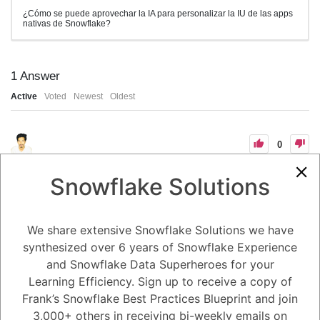
¿Cómo se puede aprovechar la IA para personalizar la IU de las apps
nativas de Snowflake?
1
Answer
Active
Voted
Newest
Oldest
0
-2
0
Comments
Tayyab Usman
Posted November 30, 2023
Snowflake Solutions
La IA se puede aprovechar para personalizar la IU de las apps nativas
de Snowflake de varias maneras. Una de las formas más comunes es
utilizar el aprendizaje automático para analizar los datos de los
We share extensive Snowflake Solutions we have
usuarios y crear perfiles personalizados. Estos perfiles pueden incluir
información como las preferencias del usuario, su historial de uso o
synthesized over 6 years of Snowflake Experience
sus habilidades técnicas. La IA luego puede usar esta información
and Snowflake Data Superheroes for your
para personalizar la IU de las apps en función de las necesidades
individuales de los usuarios.
Learning Efficiency. Sign up to receive a copy of
Aquí hay algunos ejemplos específicos de cómo se puede usar la IA
Frank’s Snowflake Best Practices Blueprint and join
para personalizar la IU de las apps nativas de Snowflake:
3,000+ others in receiving bi-weekly emails on
Personalización de la navegación: La IA se puede usar para