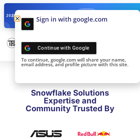
✓
SNOWFLAKE SUMMIT
Get the Takeaways 
2025
Sign in with google.com
DONE!
Continue with
Google
To continue, google.com will share your name,
email address, and profile picture with this site.
Snowflake Solutions
Expertise and
Community Trusted By