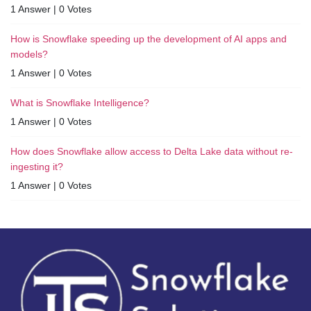
1 Answer
|
0 Votes
How is Snowflake speeding up the development of AI apps and
models?
1 Answer
|
0 Votes
What is Snowflake Intelligence?
1 Answer
|
0 Votes
How does Snowflake allow access to Delta Lake data without re-
ingesting it?
1 Answer
|
0 Votes