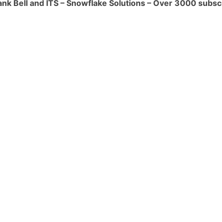
ank Bell and ITS – Snowflake Solutions – Over 3000 subsc
flake.
plos específicos de cómo el
nidad de Snowflake son más amplios y
us competidores:
más de 1000 socios
, mientras que
 y Google BigQuery tienen menos de
 una comunidad de
más de 250.000
tras que Amazon Redshift y Google
 comunidades de menos de 100.000
 una amplia gama de recursos para la
o
foros
,
blogs
y
documentación
,
azon Redshift y Google BigQuery
cursos para la comunidad.