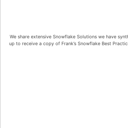
1
Answer
Tayyab Usman
-2
Posted N
El ecosistema y la co
We share extensive Snowflake Solutions we have synth
up to receive a copy of Frank’s Snowflake Best Practi
están creciendo rápi
amplia gama de socios
complementan la plat
Snowflake es activa y
cantidad de recursos 
sobre la plataforma y 
En comparación con s
ecosistema y una co
debe a que Snowflake 
desarrollo de su plataf
a la comunidad desarro