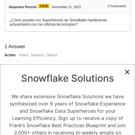
3.91K
0
Comments
Alejandro Penzini
November 21, 2023
¿Cómo pueden los Superhéroes de Snowflake mantenerse
actualizados con las últimas tecnologías?
1
Answer
Active
Voted
Newest
Oldest
Snowflake Solutions
0
-2
0
Comments
Tayyab Usman
Posted November 21, 2023
We share extensive Snowflake Solutions we have
La tecnología de datos está en constante cambio, por lo que es
synthesized over 6 years of Snowflake Experience
importante que los Superhéroes de Snowflake se mantengan
actualizados con las últimas tendencias y tecnologías. Aquí hay
and Snowflake Data Superheroes for your
algunas maneras de hacerlo:
Learning Efficiency. Sign up to receive a copy of
Lea blogs y artículos: Hay muchos blogs y artículos excelentes que
brindan información sobre las últimas tendencias y tecnologías de
Frank’s Snowflake Best Practices Blueprint and join
datos. Algunos de los blogs más populares incluyen:
3,000+ others in receiving bi-weekly emails on
Datanami