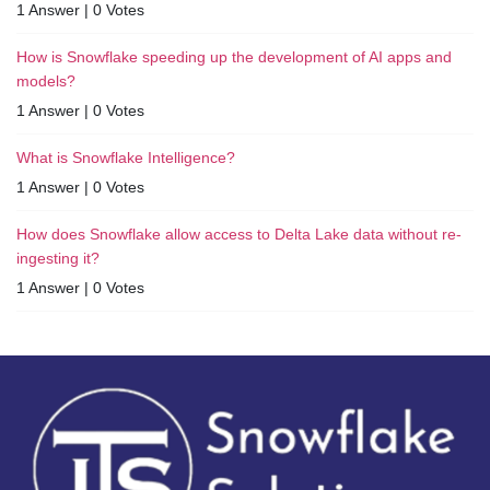
1 Answer
|
0 Votes
How is Snowflake speeding up the development of AI apps and
models?
1 Answer
|
0 Votes
What is Snowflake Intelligence?
1 Answer
|
0 Votes
How does Snowflake allow access to Delta Lake data without re-
ingesting it?
1 Answer
|
0 Votes