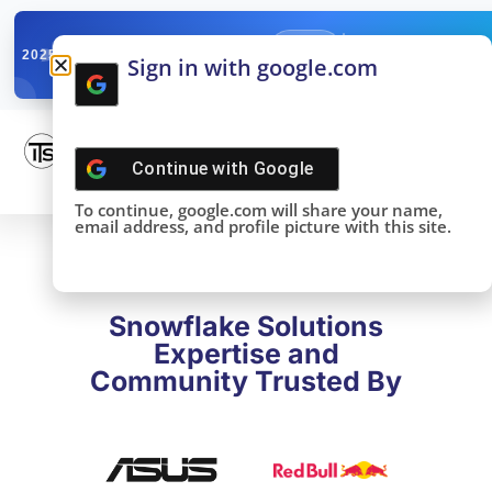
✓
SNOWFLAKE SUMMIT
Get the Takeaways 
2025
Sign in with google.com
DONE!
Continue with
Google
To continue, google.com will share your name,
email address, and profile picture with this site.
Snowflake Solutions
Expertise and
Community Trusted By