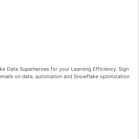
wer
|
0 Votes
n I ensure reliable performance for my
tion AI apps?
wer
|
0 Votes
s Snowflake speeding up the development
apps and models?
wer
|
0 Votes
e Data Superheroes for your Learning Efficiency. Sign
 emails on data, automation and Snowflake optimization
s Snowflake Intelligence?
wer
|
0 Votes
es Snowflake allow access to Delta Lake
ithout re-ingesting it?
wer
|
0 Votes