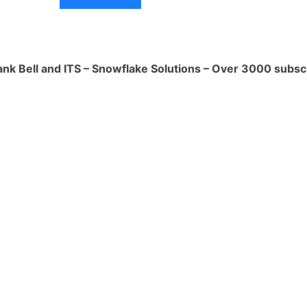
iminar o enmascarar información
 de los datos. Esto ayuda a proteger la
viduos.
ank Bell and ITS – Snowflake Solutions – Over 3000 subsc
plos específicos de cómo las
de Snowflake pueden proteger la
s:
de Snowflake puede utilizar el cifrado
r los datos sensibles, como los datos
.
de Snowflake puede utilizar el control
gir el acceso a los datos a los usuarios
s para realizar su trabajo.
de Snowflake puede utilizar la
 anonimización para proteger la
viduos en los datos.