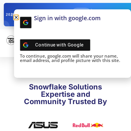
✓
SNOWFLAKE SUMMIT
Get the Takeaways 
2025
Sign in with google.com
DONE!
Continue with
Google
To continue, google.com will share your name,
email address, and profile picture with this site.
Snowflake Solutions
Expertise and
Community Trusted By