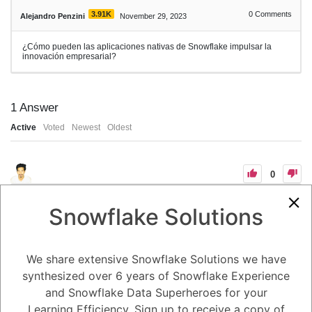
3.91K
0
Comments
Alejandro Penzini
November 29, 2023
¿Cómo pueden las aplicaciones nativas de Snowflake impulsar la
innovación empresarial?
1
Answer
Active
Voted
Newest
Oldest
0
-2
0
Comments
Tayyab Usman
Posted November 29, 2023
Snowflake Solutions
Las aplicaciones nativas de Snowflake pueden impulsar la innovación
empresarial de varias maneras, incluidas:
We share extensive Snowflake Solutions we have
Mejora de la toma de decisiones: Las aplicaciones nativas de
Snowflake pueden ayudar a las organizaciones a tomar mejores
synthesized over 6 years of Snowflake Experience
decisiones al proporcionar acceso a datos más completos y precisos.
Esto puede ayudar a las organizaciones a identificar oportunidades de
and Snowflake Data Superheroes for your
crecimiento, reducir costos y mitigar riesgos.
Mejora de la eficiencia: Las aplicaciones nativas de Snowflake
Learning Efficiency. Sign up to receive a copy of