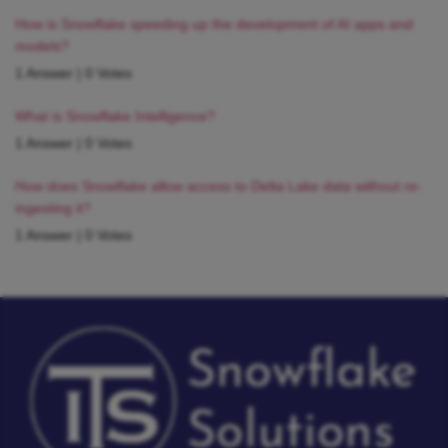
How is Snowflake speeding up the development of AI apps and
models?
1 Answer
|
0 Votes
What is Snowflake Intelligence?
1 Answer
|
0 Votes
How does Snowflake allow access to Delta Lake data without re-
ingesting it?
1 Answer
|
0 Votes