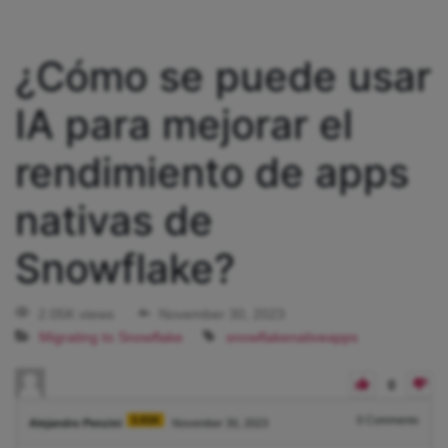
¿Cómo se puede usar
IA para mejorar el
rendimiento de apps
nativas de
Snowflake?
2.05K views
November 30, 2023
Migrating to Snowflake
snowflakenativeapps
0
3.91K
0
Comments
Alejandro Penzini
November 30, 2023