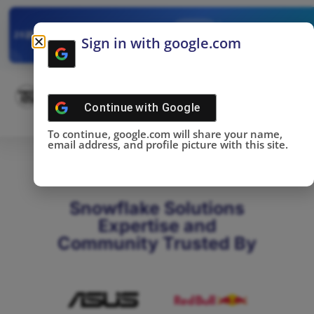
✓
SNOWFLAKE SUMMIT
Get the Takeaways 
2025
Sign in with google.com
DONE!
Continue with
Google
To continue, google.com will share your name,
email address, and profile picture with this site.
Snowflake Solutions
Expertise and
Community Trusted By