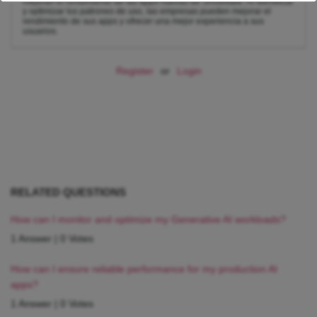
mejoran el rendimiento de las apps nativas de Snowflake. Al identificar
y optimizar los patrones de uso, las empresas pueden mejorar el
rendimiento de sus apps y ofrecer una mejor experiencia a sus
usuarios.
Register
or
Login
RELATED QUESTIONS
How can I monitor and optimize my Generative AI workloads?
1 Answer
|
0 Votes
How can I ensure reliable performance for my production AI
apps?
1 Answer
|
0 Votes